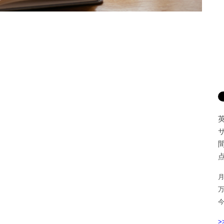
間
点
月
>