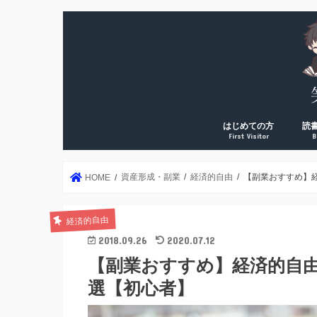
はじめての方
読
First Visitor
B
DreamArk累計10万PV
DreamArk累計100万P
個人で稼ぎ始めた理由
運営者プロフィール
年2
読書
読書
読書
読書
絶対
資産形成・副業
経済的自由
【副業おすすめ】
HOME
経済的自由
2018.09.26
2020.07.12
【副業おすすめ】経済的自
選【初心者】