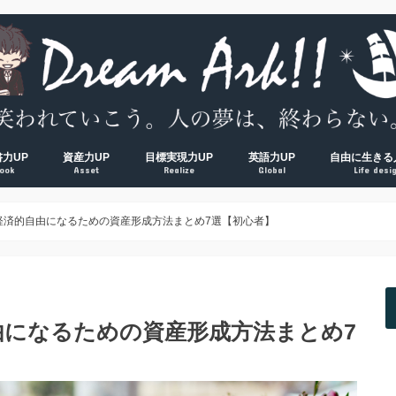
書力UP
資産力UP
目標実現力UP
英語力UP
自由に生きる
ook
Asset
Realize
Global
Life desi
超！
V超！
00冊海外サラリーマンの読書環境
方法完全マップ
術① 速読術
術② 多読術
術③ 精読術
読むべき読書術おすすめ厳選本
経済的自由ロードマップ
脱貧乏① お金の教養
脱貧乏② 節約術
脱貧乏③ 資産形成
夢を叶える方法大全集
習慣力① 1000日５時台の早起き術
習慣力② 500日ブログ更新の時間術
習慣力③ 成果をつかむ目標設定術
【反省】最初にやるべきだった
【原則】英語学習ロードマップ
【おすすめ】英会話コーチング
【おすすめ】TOEICコーチング
【おすすめ】オンライン英会話
【独学】TOEICおすすめ勉強方
【独学】映画を使った英語学習
【知る】日本
【考える】令
【挑む】日本
経済的自由になるための資産形成方法まとめ7選【初心者】
由になるための資産形成方法まとめ7