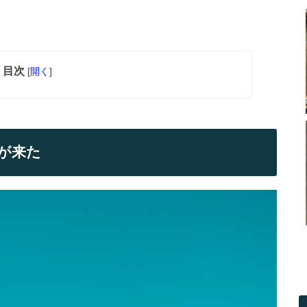
目次
[
開く
]
が来た