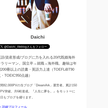
Daichi
英語/資産形成/ブログに力を入れる20代既婚海外
サラリーマン。国立卒→就職→海外職。趣味は年
200冊以上の読書・英語力上達（TOEFLiBT90
・TOEIC950点越）
間82,000PVの当ブログ「DreamArk」運営者。累計150
万PV突破。月6桁達成。『人生に夢を。』をモットーに
今日もブログを綴ります。
> 詳細プロフィール