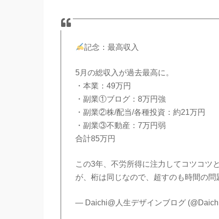
記念：最高収入
5月の総収入が過去最高に。
・本業：49万円
・副業①ブログ：8万円強
・副業②株/配当/各種投資：約21万円
・副業③不動産：7万円弱
合計85万円
この3年、不労所得に注力してコツコツ
が、桁は同じなので、超すのも時間の問
— Daichi@人生デザインブログ (@Daichi_l