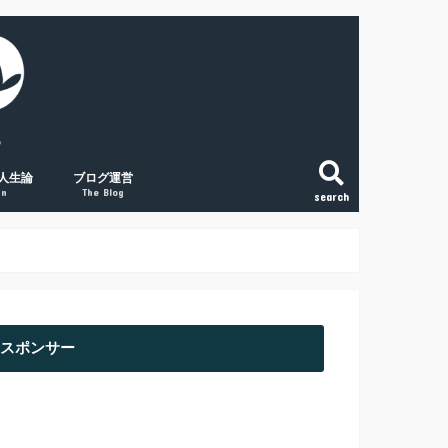
人生論
ブログ運営
gn
The Blog
search
こと
法
という生き方
和で変える「稼ぐ力」
の将来に絶望する人へ
副業ブログの覚悟
初心者アクセスUPの取組み３点
経験談① 副業ブログで月1万円
経験談② 副業ブログで月2万円
経験談③ 副業ブログで月5万円
スポンサー