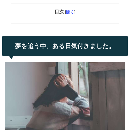
目次
[
開く
]
夢を追う中、ある日気付きました。