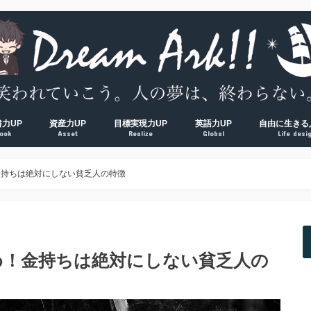
書力UP
資産力UP
目標実現力UP
英語力UP
自由に生きる
ook
Asset
Realize
Global
Life desi
超！
V超！
00冊海外サラリーマンの読書環境
方法完全マップ
術① 速読術
術② 多読術
術③ 精読術
読むべき読書術おすすめ厳選本
経済的自由ロードマップ
脱貧乏① お金の教養
脱貧乏② 節約術
脱貧乏③ 資産形成
夢を叶える方法大全集
習慣力① 1000日５時台の早起き術
習慣力② 500日ブログ更新の時間術
習慣力③ 成果をつかむ目標設定術
【反省】最初にやるべきだった
【原則】英語学習ロードマップ
【おすすめ】英会話コーチング
【おすすめ】TOEICコーチング
【おすすめ】オンライン英会話
【独学】TOEICおすすめ勉強方
【独学】映画を使った英語学習
【知る】日本
【考える】令
【挑む】日本
金持ちは絶対にしない貧乏人の特徴
め！金持ちは絶対にしない貧乏人の