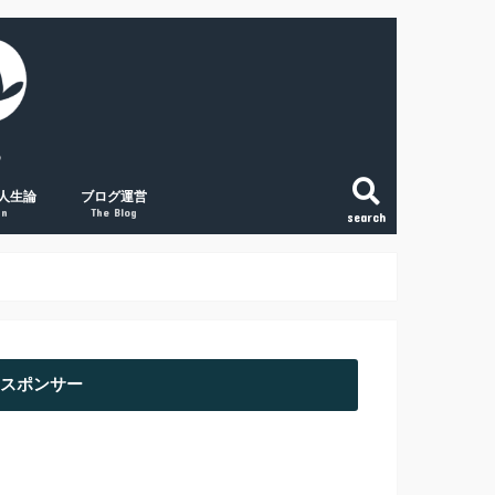
人生論
ブログ運営
gn
The Blog
search
こと
法
という生き方
和で変える「稼ぐ力」
の将来に絶望する人へ
副業ブログの覚悟
初心者アクセスUPの取組み３点
経験談① 副業ブログで月1万円
経験談② 副業ブログで月2万円
経験談③ 副業ブログで月5万円
スポンサー