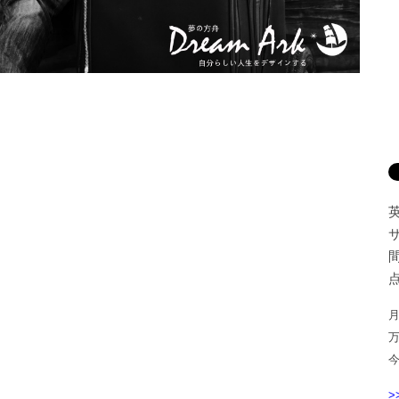
間
点
月
>