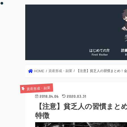
はじめての方
読
First Visitor
B
DreamArk累計10万PV
DreamArk累計100万P
個人で稼ぎ始めた理由
運営者プロフィール
年2
読書
読書
読書
読書
絶対
資産形成・副業
【注意】貧乏人の習慣まとめ！
HOME
資産形成・副業
2018.04.06
2020.03.31
【注意】貧乏人の習慣まと
特徴