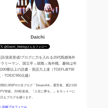
Daichi
英語/資産形成/ブログに力を入れる20代既婚海外
サラリーマン。国立卒→就職→海外職。趣味は年
200冊以上の読書・英語力上達（TOEFLiBT90
・TOEIC950点越）
間82,000PVの当ブログ「DreamArk」運営者。累計150
万PV突破。月6桁達成。『人生に夢を。』をモットーに
今日もブログを綴ります。
> 詳細プロフィール