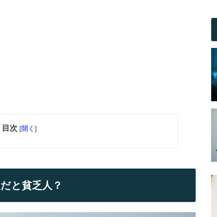
目次
[
開く
]
だと貧乏人？