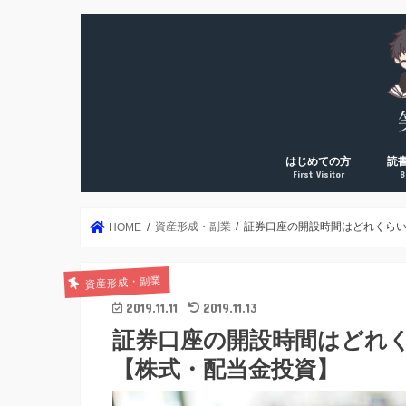
はじめての方
読
First Visitor
B
DreamArk累計10万PV
DreamArk累計100万P
個人で稼ぎ始めた理由
運営者プロフィール
年2
読書
読書
読書
読書
絶対
資産形成・副業
証券口座の開設時間はどれくら
HOME
資産形成・副業
2019.11.11
2019.11.13
証券口座の開設時間はどれ
【株式・配当金投資】