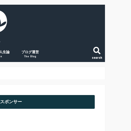
人生論
ブログ運営
gn
The Blog
search
こと
法
という生き方
和で変える「稼ぐ力」
の将来に絶望する人へ
副業ブログの覚悟
初心者アクセスUPの取組み３点
経験談① 副業ブログで月1万円
経験談② 副業ブログで月2万円
経験談③ 副業ブログで月5万円
スポンサー