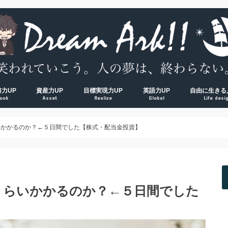
書力UP
資産力UP
目標実現力UP
英語力UP
自由に生きる
ook
Asset
Realize
Global
Life desi
超！
V超！
00冊海外サラリーマンの読書環境
方法完全マップ
術① 速読術
術② 多読術
術③ 精読術
読むべき読書術おすすめ厳選本
経済的自由ロードマップ
脱貧乏① お金の教養
脱貧乏② 節約術
脱貧乏③ 資産形成
夢を叶える方法大全集
習慣力① 1000日５時台の早起き術
習慣力② 500日ブログ更新の時間術
習慣力③ 成果をつかむ目標設定術
【反省】最初にやるべきだった
【原則】英語学習ロードマップ
【おすすめ】英会話コーチング
【おすすめ】TOEICコーチング
【おすすめ】オンライン英会話
【独学】TOEICおすすめ勉強方
【独学】映画を使った英語学習
【知る】日本
【考える】令
【挑む】日本
いかかるのか？←５日間でした【株式・配当金投資】
くらいかかるのか？←５日間でした