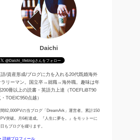
Daichi
英語/資産形成/ブログに力を入れる20代既婚海外
サラリーマン。国立卒→就職→海外職。趣味は年
200冊以上の読書・英語力上達（TOEFLiBT90
・TOEIC950点越）
間82,000PVの当ブログ「DreamArk」運営者。累計150
万PV突破。月6桁達成。『人生に夢を。』をモットーに
今日もブログを綴ります。
> 詳細プロフィール