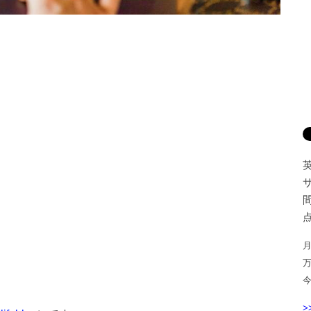
間
点
月
>