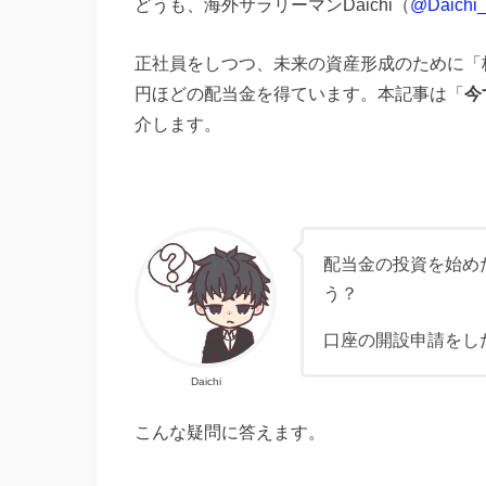
どうも、海外サラリーマンDaichi（
@Daichi_l
正社員をしつつ、未来の資産形成のために「
円ほどの配当金を得ています。本記事は「
今
介します。
配当金の投資を始め
う？
口座の開設申請をし
Daichi
こんな疑問に答えます。