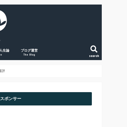
人生論
ブログ運営
gn
The Blog
search
こと
法
という生き方
和で変える「稼ぐ力」
の将来に絶望する人へ
副業ブログの覚悟
初心者アクセスUPの取組み３点
経験談① 副業ブログで月1万円
経験談② 副業ブログで月2万円
経験談③ 副業ブログで月5万円
書評
スポンサー