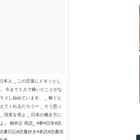
日本人 _ この言葉にドキッとし
た。 今まで１人で稼いだことがな
ライし始めています。 _ 稼ぐと
えてくれるだろうー _ そう思っ
 現実を視よ _ 日本の働き方に
』 柳井正 再読_ #夢#日常#読
#読書日記#読書好き#多読#読書倶
の方舟