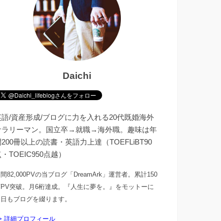
Daichi
英語/資産形成/ブログに力を入れる20代既婚海外
サラリーマン。国立卒→就職→海外職。趣味は年
200冊以上の読書・英語力上達（TOEFLiBT90
・TOEIC950点越）
間82,000PVの当ブログ「DreamArk」運営者。累計150
万PV突破。月6桁達成。『人生に夢を。』をモットーに
今日もブログを綴ります。
> 詳細プロフィール