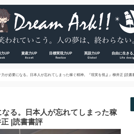
書力UP
資産力UP
目標実現力UP
英語力UP
自由に生きる
ook
Asset
Realize
Global
Life desi
超！
V超！
00冊海外サラリーマンの読書環境
方法完全マップ
術① 速読術
術② 多読術
術③ 精読術
読むべき読書術おすすめ厳選本
経済的自由ロードマップ
脱貧乏① お金の教養
脱貧乏② 節約術
脱貧乏③ 資産形成
夢を叶える方法大全集
習慣力① 1000日５時台の早起き術
習慣力② 500日ブログ更新の時間術
習慣力③ 成果をつかむ目標設定術
【反省】最初にやるべきだった
【原則】英語学習ロードマップ
【おすすめ】英会話コーチング
【おすすめ】TOEICコーチング
【おすすめ】オンライン英会話
【独学】TOEICおすすめ勉強方
【独学】映画を使った英語学習
【知る】日本
【考える】令
【挑む】日本
ぐ力が必要になる。日本人が忘れてしまった稼ぐ精神。『現実を視よ』柳井正 |読書
になる。日本人が忘れてしまった稼
正 |読書書評