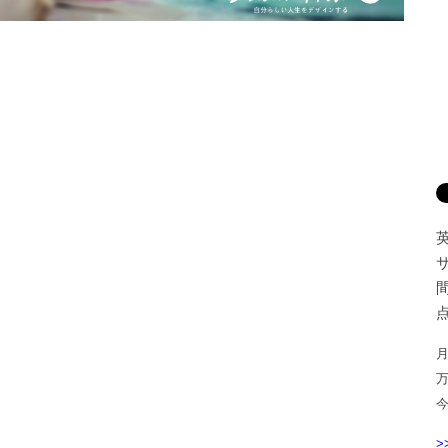
間
点
月
>