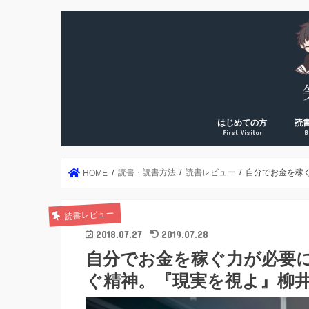
はじめての方
読
First Visitor
B
DreamArk累計10万PV
DreamArk累計100万P
個人で稼ぎ始めた理由
運営者プロフィール
年2
読書
読書
読書
読書
絶対
読書・読書方法
読書レビュー
自分でお金を稼
HOME
読書レビュー
2018.07.27
2019.07.28
自分でお金を稼ぐ力が必要
ぐ精神。『現実を視よ』柳井