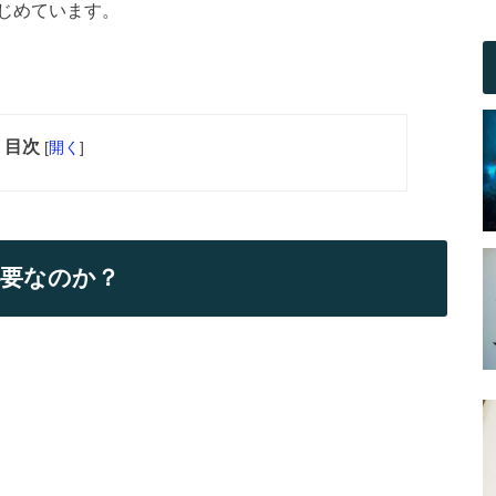
じめています。
目次
[
開く
]
必要なのか？