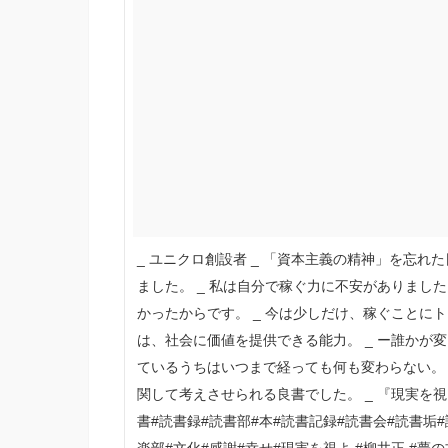
_ ユニクロ創設者 _ 「資本主義の精神」を忘れた
ました。 _ 私は自分で稼ぐ力に不安がありまし
かったからです。 _ 今は少しだけ、稼ぐことにト
は、社会に価値を提供できる能力。 _ ー誰かが変
ているうちはいつまで経っても何も変わらない。 _
関して考えさせられる良書でした。 _ 『現実を視よ
書#読書録#読書部#本#読書記録#読書会#読書垢
楽部#文化#感謝#幸せ#現実を視よ #柳井正 #夢