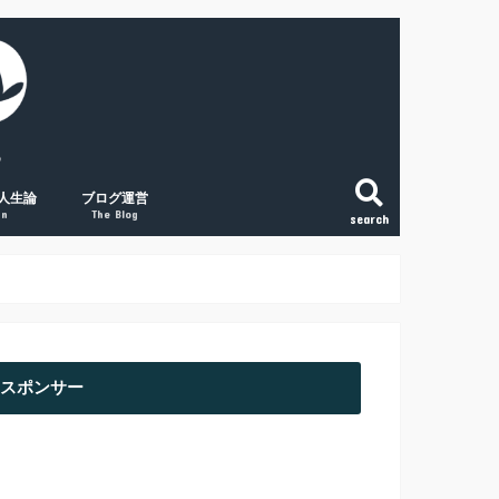
人生論
ブログ運営
gn
The Blog
search
こと
法
という生き方
和で変える「稼ぐ力」
の将来に絶望する人へ
副業ブログの覚悟
初心者アクセスUPの取組み３点
経験談① 副業ブログで月1万円
経験談② 副業ブログで月2万円
経験談③ 副業ブログで月5万円
スポンサー