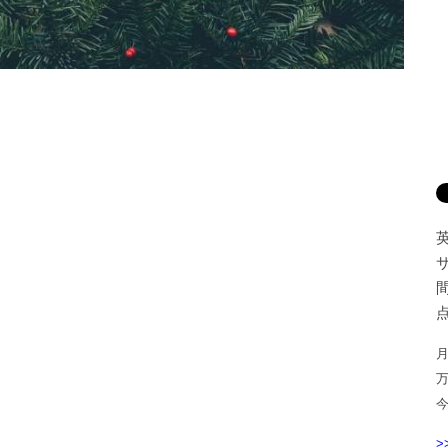
間
点
月
>