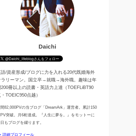
Daichi
英語/資産形成/ブログに力を入れる20代既婚海外
サラリーマン。国立卒→就職→海外職。趣味は年
200冊以上の読書・英語力上達（TOEFLiBT90
・TOEIC950点越）
間82,000PVの当ブログ「DreamArk」運営者。累計150
万PV突破。月6桁達成。『人生に夢を。』をモットーに
今日もブログを綴ります。
> 詳細プロフィール