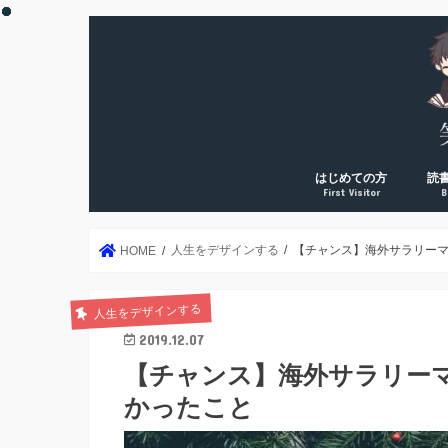
はじめての方
読
First Visitor
B
DreamArk累計10万PV
DreamArk累計100万P
個人で稼ぎ始めた理由
運営者プロフィール
年2
読書
読書
読書
読書
絶対
人生をデザインする
【チャンス】海外サラリー
HOME
人生をデザインする
2019.12.07
【チャンス】海外サラリー
かったこと