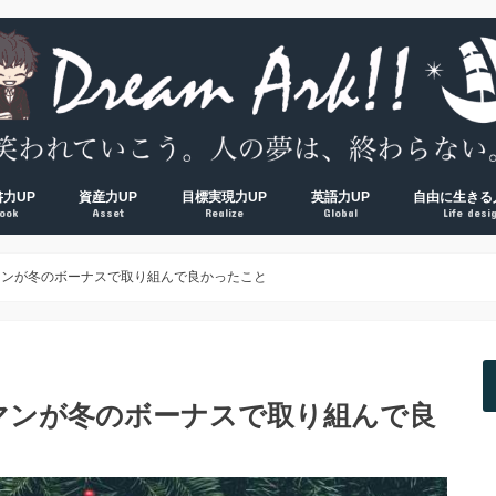
書力UP
資産力UP
目標実現力UP
英語力UP
自由に生きる
ook
Asset
Realize
Global
Life desi
超！
V超！
00冊海外サラリーマンの読書環境
方法完全マップ
術① 速読術
術② 多読術
術③ 精読術
読むべき読書術おすすめ厳選本
経済的自由ロードマップ
脱貧乏① お金の教養
脱貧乏② 節約術
脱貧乏③ 資産形成
夢を叶える方法大全集
習慣力① 1000日５時台の早起き術
習慣力② 500日ブログ更新の時間術
習慣力③ 成果をつかむ目標設定術
【反省】最初にやるべきだった
【原則】英語学習ロードマップ
【おすすめ】英会話コーチング
【おすすめ】TOEICコーチング
【おすすめ】オンライン英会話
【独学】TOEICおすすめ勉強方
【独学】映画を使った英語学習
【知る】日本
【考える】令
【挑む】日本
マンが冬のボーナスで取り組んで良かったこと
マンが冬のボーナスで取り組んで良