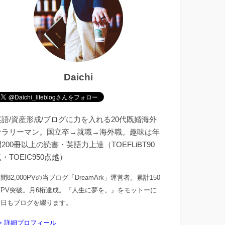
Daichi
英語/資産形成/ブログに力を入れる20代既婚海外
サラリーマン。国立卒→就職→海外職。趣味は年
200冊以上の読書・英語力上達（TOEFLiBT90
・TOEIC950点越）
間82,000PVの当ブログ「DreamArk」運営者。累計150
万PV突破。月6桁達成。『人生に夢を。』をモットーに
今日もブログを綴ります。
> 詳細プロフィール