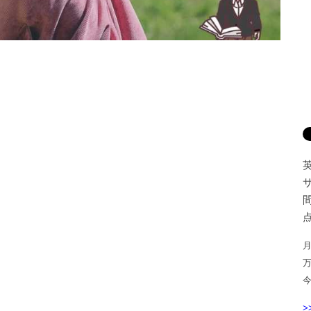
間
点
月
>