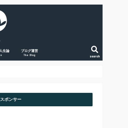
人生論
ブログ運営
gn
The Blog
search
こと
法
という生き方
和で変える「稼ぐ力」
の将来に絶望する人へ
副業ブログの覚悟
初心者アクセスUPの取組み３点
経験談① 副業ブログで月1万円
経験談② 副業ブログで月2万円
経験談③ 副業ブログで月5万円
スポンサー