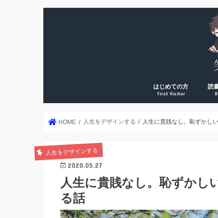
はじめての方
読
First Visitor
B
DreamArk累計10万PV
DreamArk累計100万P
個人で稼ぎ始めた理由
運営者プロフィール
年2
読書
読書
読書
読書
絶対
人生をデザインする
人生に貴賎なし。恥ずかし
HOME
人生をデザインする
2020.05.27
人生に貴賎なし。恥ずかし
る話