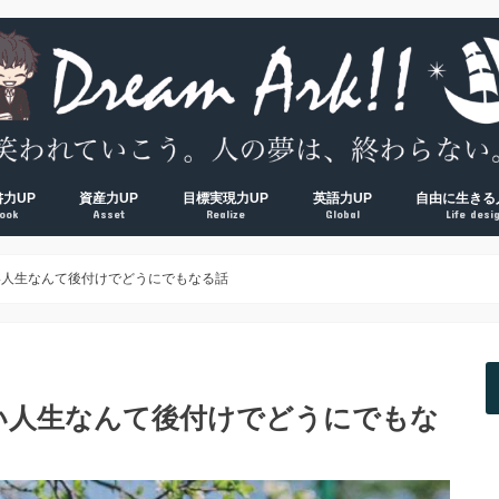
書力UP
資産力UP
目標実現力UP
英語力UP
自由に生きる
ook
Asset
Realize
Global
Life desi
超！
V超！
00冊海外サラリーマンの読書環境
方法完全マップ
術① 速読術
術② 多読術
術③ 精読術
読むべき読書術おすすめ厳選本
経済的自由ロードマップ
脱貧乏① お金の教養
脱貧乏② 節約術
脱貧乏③ 資産形成
夢を叶える方法大全集
習慣力① 1000日５時台の早起き術
習慣力② 500日ブログ更新の時間術
習慣力③ 成果をつかむ目標設定術
【反省】最初にやるべきだった
【原則】英語学習ロードマップ
【おすすめ】英会話コーチング
【おすすめ】TOEICコーチング
【おすすめ】オンライン英会話
【独学】TOEICおすすめ勉強方
【独学】映画を使った英語学習
【知る】日本
【考える】令
【挑む】日本
い人生なんて後付けでどうにでもなる話
い人生なんて後付けでどうにでもな