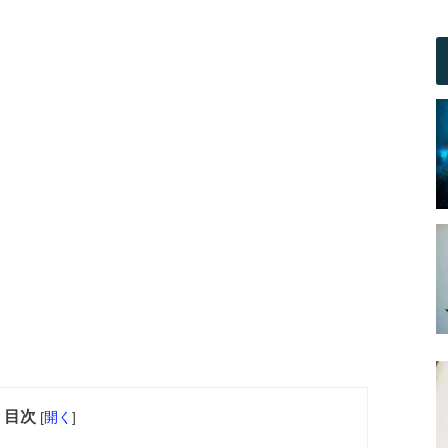
目次
[
開く
]