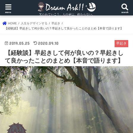
menu
search
HOME
人生をデザインする
早起き
【経験談】早起きして何が良いの？早起きして良かったことのまとめ【本音で語ります】
2019.05.25
2020.09.10
早起き
【経験談】早起きして何が良いの？早起きし
て良かったことのまとめ【本音で語ります】