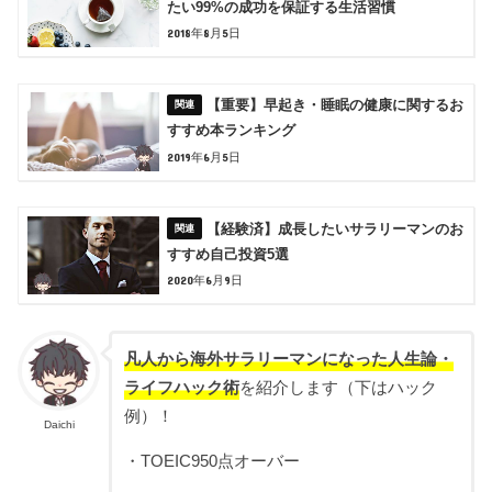
たい99%の成功を保証する生活習慣
2018年8月5日
【重要】早起き・睡眠の健康に関するお
すすめ本ランキング
2019年6月5日
【経験済】成長したいサラリーマンのお
すすめ自己投資5選
2020年6月9日
凡人から海外サラリーマンになった人生論・
ライフハック術
を紹介します（下はハック
例）！
Daichi
・TOEIC950点オーバー