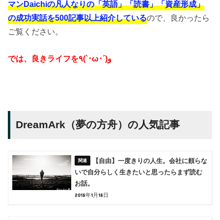
マンDaichiの凡人なりの「英語」「読書」「資産形成」
の成功実話を500記事以上紹介している
ので、良かったら
ご覧ください。
では、良き
ライフを٩(`･ω･´)و
DreamArk（夢の方舟）の人気記事
【自由】一度きりの人生。会社に頼らな
いで自分らしく生きたいと思ったらまず読む
お話。
2018年1月18日