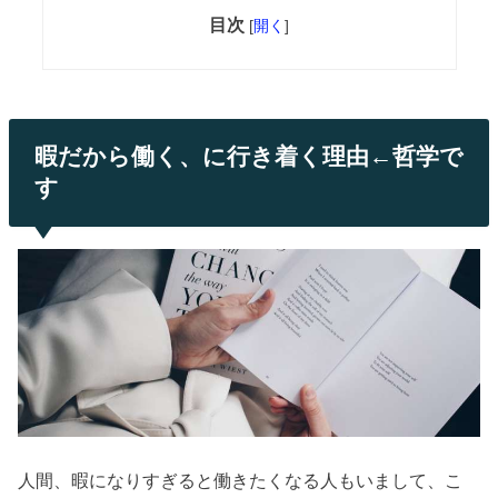
目次
[
開く
]
暇だから働く、に行き着く理由←哲学で
す
人間、暇になりすぎると働きたくなる人もいまして、こ