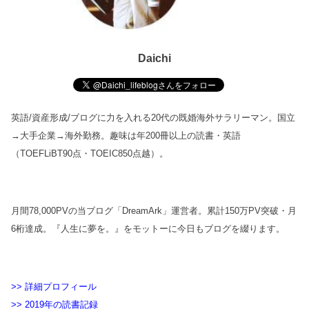
Daichi
英語/資産形成/ブログ
に力を入れる20代の既婚海外サラリーマン。国立
→大手企業→海外勤務。趣味は年200冊以上の読書・英語
（TOEFLiBT90点・TOEIC850点越）。
月間78,000PVの当ブログ「DreamArk」運営者。累計150万PV突破・月
6桁達成。『人生に夢を。』をモットーに今日もブログを綴ります。
>> 詳細プロフィール
>> 2019年の読書記録