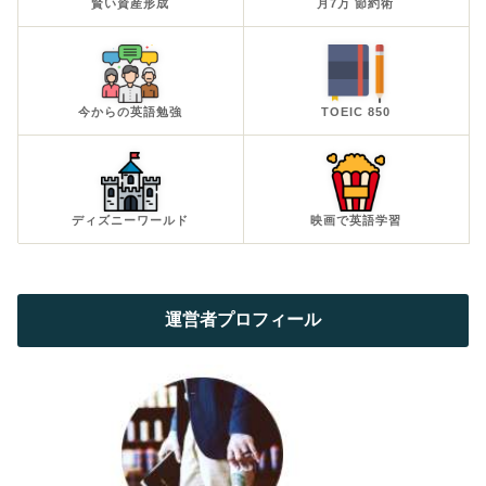
賢い資産形成
月7万 節約術
今からの英語勉強
TOEIC 850
ディズニーワールド
映画で英語学習
運営者プロフィール