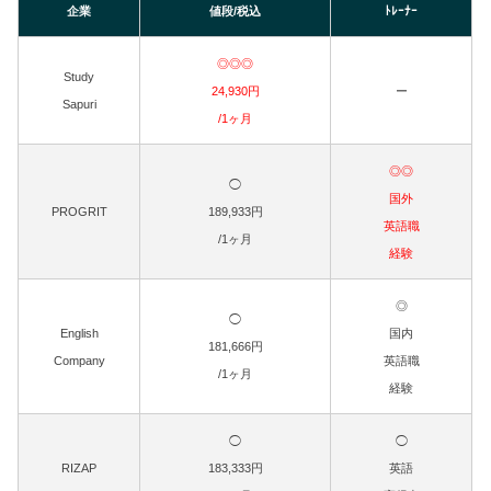
企業
値段/税込
ﾄﾚｰﾅｰ
◎◎◎
Study
24,930円
ー
Sapuri
/1ヶ月
◎◎
◯
国外
PROGRIT
189,933円
英語職
/1ヶ月
経験
◎
◯
English
国内
181,666円
Company
英語職
/1ヶ月
経験
◯
◯
RIZAP
183,333円
英語