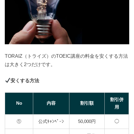
TORAIZ（トライズ）のTOEIC講座の料金を安くする方法
は大きく2つだけです。
安くする方法
割引併
No
内容
割引額
用
①
公式ｷｬﾝﾍﾟｰﾝ
50,000円
◯