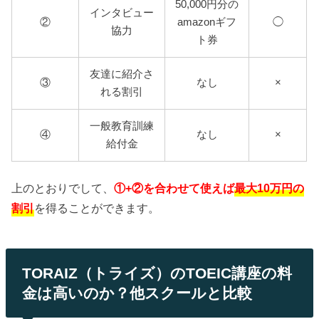
50,000円分の
インタビュー
②
amazonギフ
◯
協力
ト券
友達に紹介さ
③
なし
×
れる割引
一般教育訓練
④
なし
×
給付金
上のとおりでして、
①+②を合わせて使えば
最大10万円の
割引
を得ることができます。
TORAIZ（トライズ）のTOEIC講座の料
金は高いのか？他スクールと比較