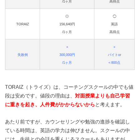
/1ヶ月
高得点
◎
◯
TORAIZ
156,640円
英語
/1ヶ月
高得点
×
×
失敗例
300,000円
バイトor
/1ヶ月
< 800点
TORAIZ（トライズ）は、コーチングスクールの中でも値
段は安めです。値段の理由は、
対面授業よりも自己学習
に重きを起き、人件費がかからないから
と考えます。
あたり前ですが、カウンセリングや勉強の進捗を確認し
ている時間は、英語の学力は伸びません。スクールの中
には、生徒との会話を重んじるスクールもありますが、