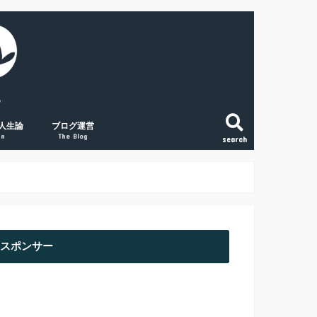
人生論
ブログ運営
gn
The Blog
search
こと
法
という生き方
和で変える「稼ぐ力」
の将来に絶望する人へ
副業ブログの覚悟
初心者アクセスUPの取組み３点
経験談① 副業ブログで月1万円
経験談② 副業ブログで月2万円
経験談③ 副業ブログで月5万円
スポンサー