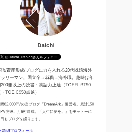
Daichi
英語/資産形成/ブログに力を入れる20代既婚海外
サラリーマン。国立卒→就職→海外職。趣味は年
200冊以上の読書・英語力上達（TOEFLiBT90
・TOEIC950点越）
間82,000PVの当ブログ「DreamArk」運営者。累計150
万PV突破。月6桁達成。『人生に夢を。』をモットーに
今日もブログを綴ります。
> 詳細プロフィール