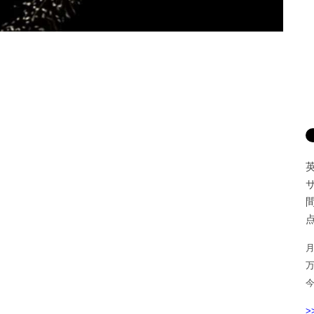
間
点
月
>