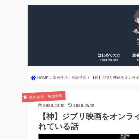
はじめての方
読
First Visitor
B
DreamArk累計10万PV
DreamArk累計100万P
個人で稼ぎ始めた理由
運営者プロフィール
年2
読書
読書
読書
読書
絶対
海外生活・英語学習
【神】ジブリ映画をオンラ
HOME
海外生活・英語学習
2020.03.10
2020.04.12
【神】ジブリ映画をオンラ
れている話