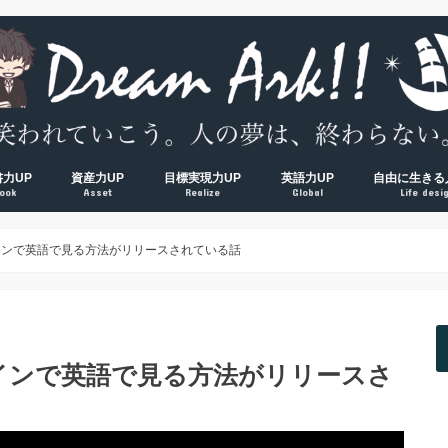
書力UP
資産力UP
目標実現力UP
英語力UP
自由に生きる
ook
Asset
Realize
Global
Life desi
超！
V超！
00冊海外サラリーマンの読書環境
方法完全マップ
術① 速読術
術② 多読術
術③ 精読術
読むべき読書術おすすめ厳選本
経済的自由ロードマップ
脱貧乏① お金の教養
脱貧乏② 節約術
脱貧乏③ 資産形成
夢を叶える方法大全集
習慣力① 1000日５時台の早起き術
習慣力② 500日ブログ更新の時間術
習慣力③ 成果をつかむ目標設定術
【反省】最初にやるべきだった
【原則】英語学習ロードマップ
【おすすめ】英会話コーチング
【おすすめ】TOEICコーチング
【おすすめ】オンライン英会話
【独学】TOEICおすすめ勉強方
【独学】映画を使った英語学習
【知る】日本
【考える】令
【挑む】日本
インで英語で見る方法がリリースされている話
インで英語で見る方法がリリースさ