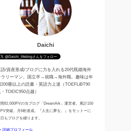
Daichi
英語/資産形成/ブログに力を入れる20代既婚海外
サラリーマン。国立卒→就職→海外職。趣味は年
200冊以上の読書・英語力上達（TOEFLiBT90
・TOEIC950点越）
間82,000PVの当ブログ「DreamArk」運営者。累計150
万PV突破。月6桁達成。『人生に夢を。』をモットーに
今日もブログを綴ります。
> 詳細プロフィール