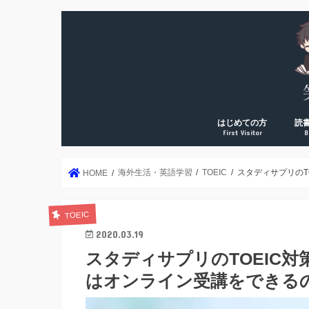
はじめての方
読
First Visitor
B
DreamArk累計10万PV
DreamArk累計100万P
個人で稼ぎ始めた理由
運営者プロフィール
年2
読書
読書
読書
読書
絶対
海外生活・英語学習
TOEIC
スタディサプリのT
HOME
TOEIC
2020.03.19
スタディサプリのTOEIC対
はオンライン受講をできる