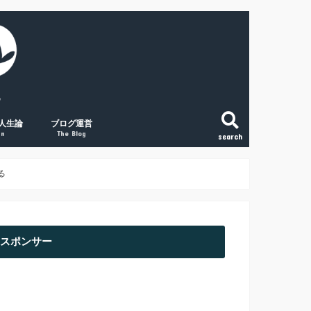
人生論
ブログ運営
gn
The Blog
search
こと
法
という生き方
和で変える「稼ぐ力」
の将来に絶望する人へ
副業ブログの覚悟
初心者アクセスUPの取組み３点
経験談① 副業ブログで月1万円
経験談② 副業ブログで月2万円
経験談③ 副業ブログで月5万円
る
スポンサー