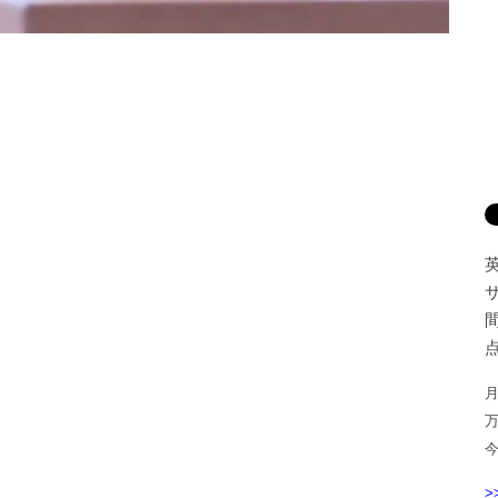
間
点
月
>