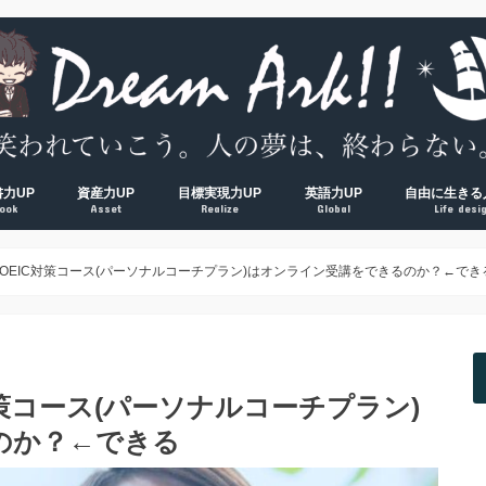
書力UP
資産力UP
目標実現力UP
英語力UP
自由に生きる
ook
Asset
Realize
Global
Life desi
超！
V超！
00冊海外サラリーマンの読書環境
方法完全マップ
術① 速読術
術② 多読術
術③ 精読術
読むべき読書術おすすめ厳選本
経済的自由ロードマップ
脱貧乏① お金の教養
脱貧乏② 節約術
脱貧乏③ 資産形成
夢を叶える方法大全集
習慣力① 1000日５時台の早起き術
習慣力② 500日ブログ更新の時間術
習慣力③ 成果をつかむ目標設定術
【反省】最初にやるべきだった
【原則】英語学習ロードマップ
【おすすめ】英会話コーチング
【おすすめ】TOEICコーチング
【おすすめ】オンライン英会話
【独学】TOEICおすすめ勉強方
【独学】映画を使った英語学習
【知る】日本
【考える】令
【挑む】日本
OEIC対策コース(パーソナルコーチプラン)はオンライン受講をできるのか？←でき
策コース(パーソナルコーチプラン)
のか？←できる