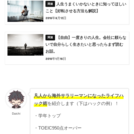
人生うまくいかないときに知ってほしい
こと【好転させる方法も解説】
2018年8月13日
【自由】一度きりの人生。会社に頼らな
いで自分らしく生きたいと思ったらまず読む
お話。
2018年1月18日
凡人から海外サラリーマンになったライフハ
ック術
を紹介します（下はハックの例）！
Daichi
・学年トップ
・TOEIC950点オーバー