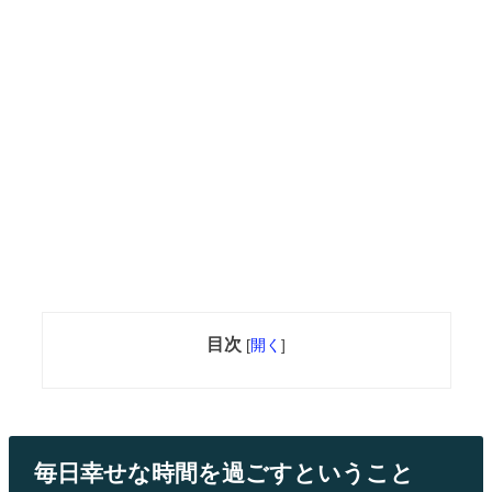
目次
[
開く
]
毎日幸せな時間を過ごすということ