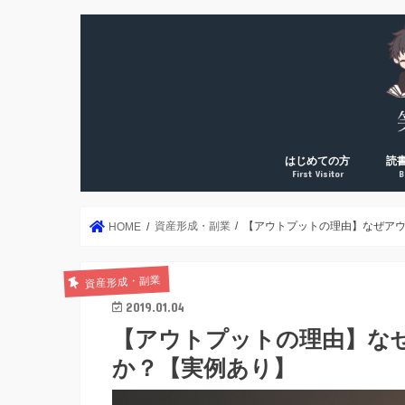
はじめての方
読
First Visitor
B
DreamArk累計10万PV
DreamArk累計100万P
個人で稼ぎ始めた理由
運営者プロフィール
年2
読書
読書
読書
読書
絶対
資産形成・副業
【アウトプットの理由】なぜア
HOME
資産形成・副業
2019.01.04
【アウトプットの理由】な
か？【実例あり】