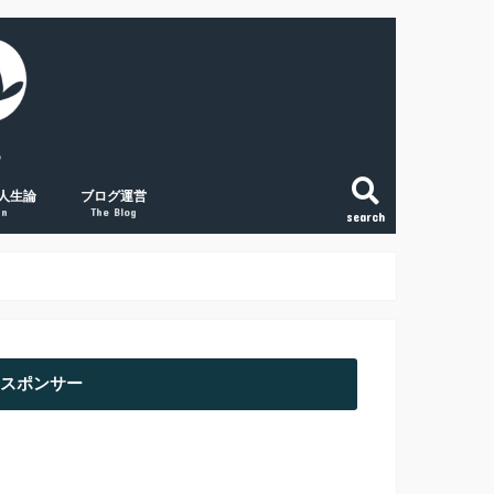
人生論
ブログ運営
gn
The Blog
search
こと
法
という生き方
和で変える「稼ぐ力」
の将来に絶望する人へ
副業ブログの覚悟
初心者アクセスUPの取組み３点
経験談① 副業ブログで月1万円
経験談② 副業ブログで月2万円
経験談③ 副業ブログで月5万円
スポンサー