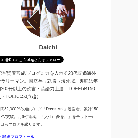
Daichi
英語/資産形成/ブログに力を入れる20代既婚海外
サラリーマン。国立卒→就職→海外職。趣味は年
200冊以上の読書・英語力上達（TOEFLiBT90
・TOEIC950点越）
間82,000PVの当ブログ「DreamArk」運営者。累計150
万PV突破。月6桁達成。『人生に夢を。』をモットーに
今日もブログを綴ります。
> 詳細プロフィール