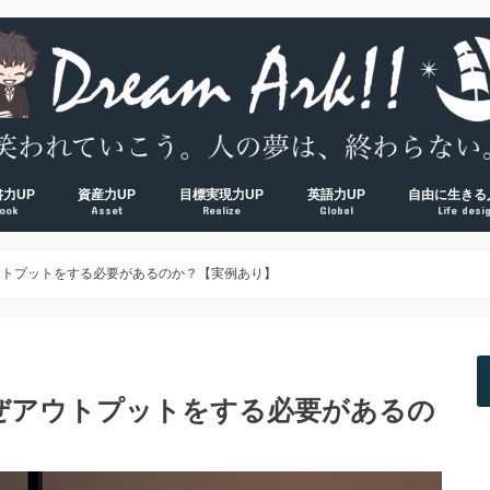
書力UP
資産力UP
目標実現力UP
英語力UP
自由に生きる
ook
Asset
Realize
Global
Life desi
超！
V超！
00冊海外サラリーマンの読書環境
方法完全マップ
術① 速読術
術② 多読術
術③ 精読術
読むべき読書術おすすめ厳選本
経済的自由ロードマップ
脱貧乏① お金の教養
脱貧乏② 節約術
脱貧乏③ 資産形成
夢を叶える方法大全集
習慣力① 1000日５時台の早起き術
習慣力② 500日ブログ更新の時間術
習慣力③ 成果をつかむ目標設定術
【反省】最初にやるべきだった
【原則】英語学習ロードマップ
【おすすめ】英会話コーチング
【おすすめ】TOEICコーチング
【おすすめ】オンライン英会話
【独学】TOEICおすすめ勉強方
【独学】映画を使った英語学習
【知る】日本
【考える】令
【挑む】日本
ウトプットをする必要があるのか？【実例あり】
ぜアウトプットをする必要があるの