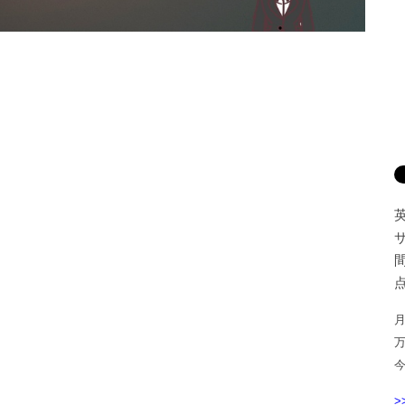
間
点
月
>