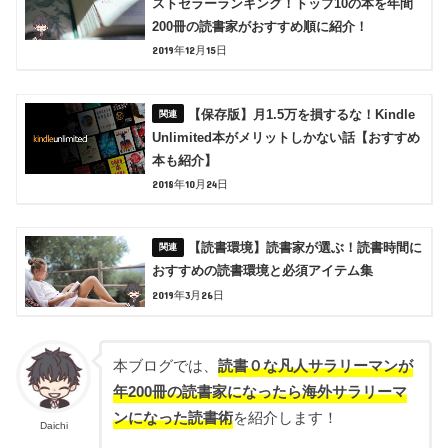
ストセラーランキング！トップ10の本を年間
200冊の読書家がおすすめ順に紹介！
2019年12月15日
【保存版】月1.5万を損するな！Kindle
Unlimited本がメリットしかない話【おすすめ
本も紹介】
2018年10月24日
【読書環境】読書家が選ぶ！読書時間に
おすすめの読書環境と必須アイテム集
2019年3月26日
本ブログでは、
読書０な凡人サラリーマンが
年200冊の読書家になったら海外サラリーマ
ンになった読書術
を紹介します！
Daichi