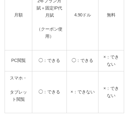
2年プラン月
賦＋固定IP代
月額
4.90ドル
無料
月賦
（クーポン使
用）
×：でき
PC閲覧
◯：できる
◯：できる
ない
スマホ・
×：でき
◯：できる
×：できない
タブレッ
ない
ト閲覧