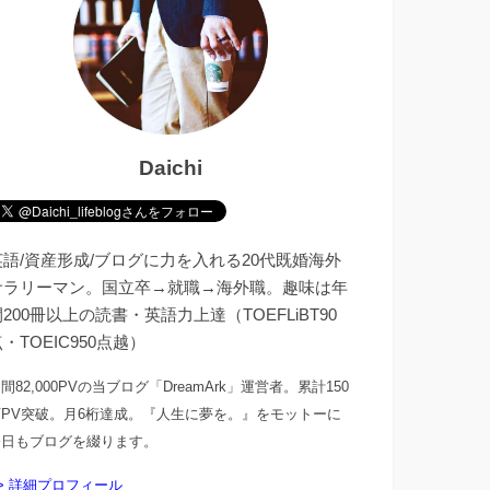
Daichi
英語/資産形成/ブログに力を入れる20代既婚海外
サラリーマン。国立卒→就職→海外職。趣味は年
200冊以上の読書・英語力上達（TOEFLiBT90
・TOEIC950点越）
間82,000PVの当ブログ「DreamArk」運営者。累計150
万PV突破。月6桁達成。『人生に夢を。』をモットーに
今日もブログを綴ります。
> 詳細プロフィール