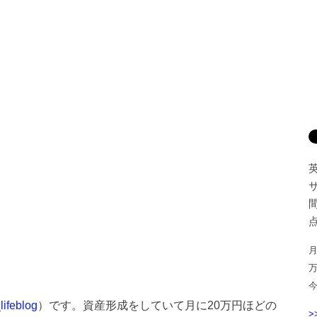
間
点
月
ifeblog
）です。資産形成をしていて月に20万円ほどの
>