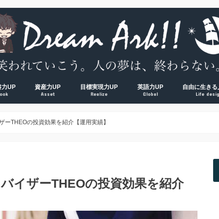
書力UP
資産力UP
目標実現力UP
英語力UP
自由に生きる
ook
Asset
Realize
Global
Life desi
超！
V超！
00冊海外サラリーマンの読書環境
方法完全マップ
術① 速読術
術② 多読術
術③ 精読術
読むべき読書術おすすめ厳選本
経済的自由ロードマップ
脱貧乏① お金の教養
脱貧乏② 節約術
脱貧乏③ 資産形成
夢を叶える方法大全集
習慣力① 1000日５時台の早起き術
習慣力② 500日ブログ更新の時間術
習慣力③ 成果をつかむ目標設定術
【反省】最初にやるべきだった
【原則】英語学習ロードマップ
【おすすめ】英会話コーチング
【おすすめ】TOEICコーチング
【おすすめ】オンライン英会話
【独学】TOEICおすすめ勉強方
【独学】映画を使った英語学習
【知る】日本
【考える】令
【挑む】日本
ザーTHEOの投資効果を紹介【運用実績】
ドバイザーTHEOの投資効果を紹介