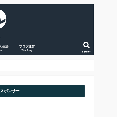
人生論
ブログ運営
gn
The Blog
search
こと
法
という生き方
和で変える「稼ぐ力」
の将来に絶望する人へ
副業ブログの覚悟
初心者アクセスUPの取組み３点
経験談① 副業ブログで月1万円
経験談② 副業ブログで月2万円
経験談③ 副業ブログで月5万円
スポンサー