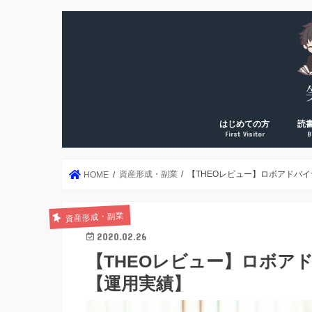
はじめての方
読
First Visitor
B
DreamArk累計10万PV
DreamArk累計100万P
個人で稼ぎ始めた理由
運営者プロフィール
年2
読書
読書
読書
読書
絶対
資産形成・副業
【THEOレビュー】ロボアドバイ
HOME
資産形成・副業
2020.02.26
【THEOレビュー】ロボア
【運用実績】