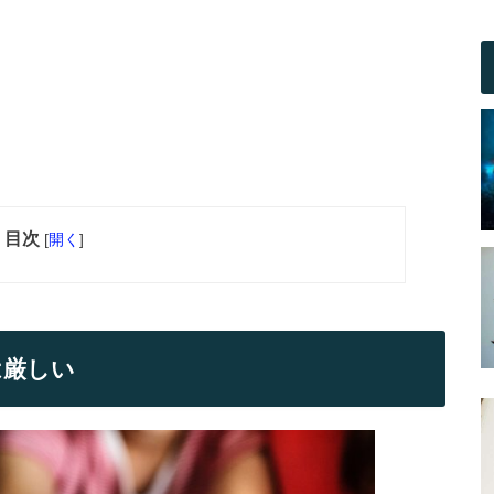
目次
[
開く
]
は厳しい