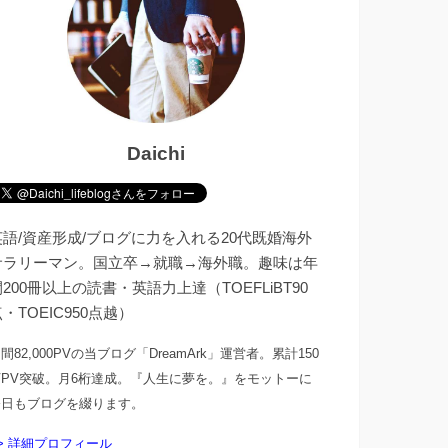
Daichi
英語/資産形成/ブログに力を入れる20代既婚海外
サラリーマン。国立卒→就職→海外職。趣味は年
200冊以上の読書・英語力上達（TOEFLiBT90
・TOEIC950点越）
間82,000PVの当ブログ「DreamArk」運営者。累計150
万PV突破。月6桁達成。『人生に夢を。』をモットーに
今日もブログを綴ります。
> 詳細プロフィール