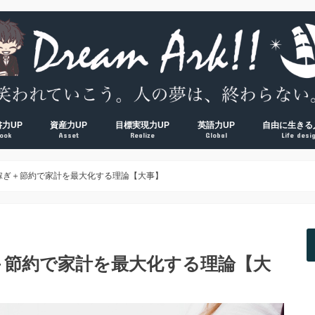
書力UP
資産力UP
目標実現力UP
英語力UP
自由に生きる
ook
Asset
Realize
Global
Life desi
超！
V超！
00冊海外サラリーマンの読書環境
方法完全マップ
術① 速読術
術② 多読術
術③ 精読術
読むべき読書術おすすめ厳選本
経済的自由ロードマップ
脱貧乏① お金の教養
脱貧乏② 節約術
脱貧乏③ 資産形成
夢を叶える方法大全集
習慣力① 1000日５時台の早起き術
習慣力② 500日ブログ更新の時間術
習慣力③ 成果をつかむ目標設定術
【反省】最初にやるべきだった
【原則】英語学習ロードマップ
【おすすめ】英会話コーチング
【おすすめ】TOEICコーチング
【おすすめ】オンライン英会話
【独学】TOEICおすすめ勉強方
【独学】映画を使った英語学習
【知る】日本
【考える】令
【挑む】日本
稼ぎ＋節約で家計を最大化する理論【大事】
＋節約で家計を最大化する理論【大