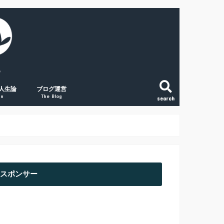
人生論
ブログ運営
gn
The Blog
search
こと
法
という生き方
和で変える「稼ぐ力」
の将来に絶望する人へ
副業ブログの覚悟
初心者アクセスUPの取組み３点
経験談① 副業ブログで月1万円
経験談② 副業ブログで月2万円
経験談③ 副業ブログで月5万円
スポンサー