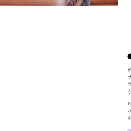
間
点
月
>