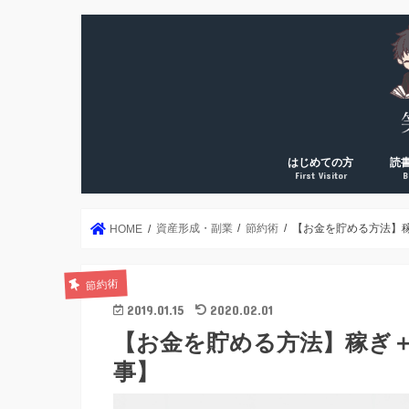
はじめての方
読
First Visitor
B
DreamArk累計10万PV
DreamArk累計100万P
個人で稼ぎ始めた理由
運営者プロフィール
年2
読書
読書
読書
読書
絶対
資産形成・副業
節約術
【お金を貯める方法】
HOME
節約術
2019.01.15
2020.02.01
【お金を貯める方法】稼ぎ
事】