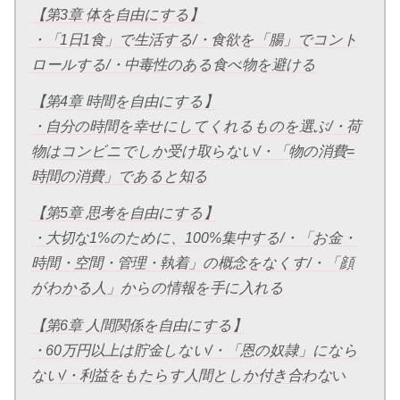
【第3章 体を自由にする】
・「1日1食」で生活する/・食欲を「腸」でコント
ロールする/・中毒性のある食べ物を避ける
【第4章 時間を自由にする】
・自分の時間を幸せにしてくれるものを選ぶ/・荷
物はコンビニでしか受け取らない/・「物の消費=
時間の消費」であると知る
【第5章 思考を自由にする】
・大切な1%のために、100%集中する/・「お金・
時間・空間・管理・執着」の概念をなくす/・「顔
がわかる人」からの情報を手に入れる
【第6章 人間関係を自由にする】
・60万円以上は貯金しない/・「恩の奴隷」になら
ない/・利益をもたらす人間としか付き合わな
い