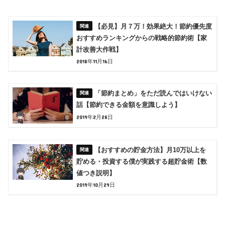
【必見】月７万！効果絶大！節約優先度
おすすめランキングからの戦略的節約術【家
計改善大作戦】
2018年11月16日
「節約まとめ」をただ読んではいけない
話【節約できる金額を意識しよう】
2019年2月28日
【おすすめの貯金方法】月10万以上を
貯める・投資する僕が実践する超貯金術【数
値つき説明】
2019年10月29日