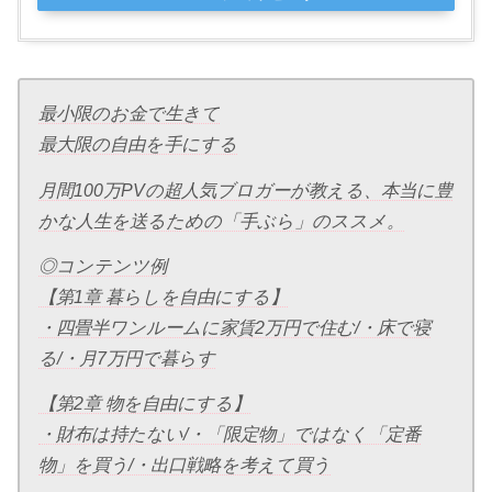
最小限のお金で生きて
最大限の自由を手にする
月間100万PVの超人気ブロガーが教える、本当に豊
かな人生を送るための「手ぶら」のススメ。
◎コンテンツ例
【第1章 暮らしを自由にする】
・四畳半ワンルームに家賃2万円で住む/・床で寝
る/・月7万円で暮らす
【第2章 物を自由にする】
・財布は持たない/・「限定物」ではなく「定番
物」を買う/・出口戦略を考えて買う