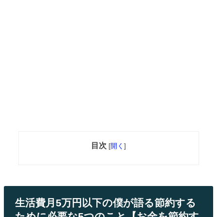
目次
[
開く
]
生活費月5万円以下の僕が語る節約する
ために必要な5つのこと【お金を節約す