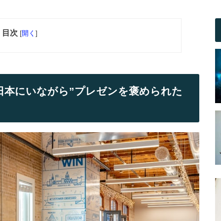
目次
[
開く
]
日本にいながら”プレゼンを褒められた