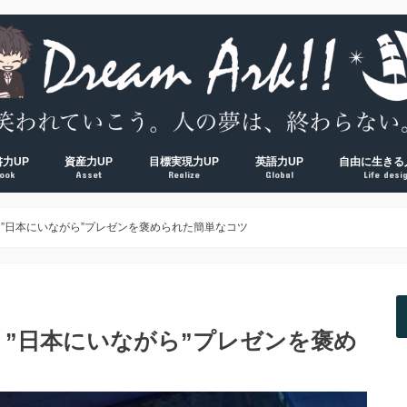
書力UP
資産力UP
目標実現力UP
英語力UP
自由に生きる
ook
Asset
Realize
Global
Life desi
超！
V超！
00冊海外サラリーマンの読書環境
方法完全マップ
術① 速読術
術② 多読術
術③ 精読術
読むべき読書術おすすめ厳選本
経済的自由ロードマップ
脱貧乏① お金の教養
脱貧乏② 節約術
脱貧乏③ 資産形成
夢を叶える方法大全集
習慣力① 1000日５時台の早起き術
習慣力② 500日ブログ更新の時間術
習慣力③ 成果をつかむ目標設定術
【反省】最初にやるべきだった
【原則】英語学習ロードマップ
【おすすめ】英会話コーチング
【おすすめ】TOEICコーチング
【おすすめ】オンライン英会話
【独学】TOEICおすすめ勉強方
【独学】映画を使った英語学習
【知る】日本
【考える】令
【挑む】日本
”日本にいながら”プレゼンを褒められた簡単なコツ
”日本にいながら”プレゼンを褒め