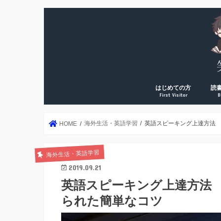
はじめての方
読
First Visitor
B
DreamArk累計10万PV
DreamArk累計100万P
個人で稼ぎ始めた理由
運営者プロフィール
年2
読書
読書
読書
読書
絶対
海外生活・英語学習
英語スピーキング上達方法 
HOME
海外生活・英語学習
2019.09.21
英語スピーキング上達方法 
られた簡単なコツ