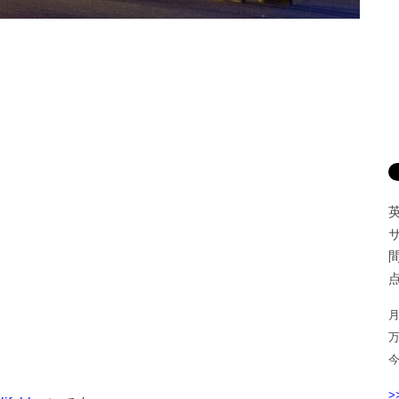
間
点
月
>