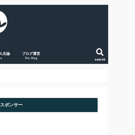
人生論
ブログ運営
gn
The Blog
search
こと
法
という生き方
和で変える「稼ぐ力」
の将来に絶望する人へ
副業ブログの覚悟
初心者アクセスUPの取組み３点
経験談① 副業ブログで月1万円
経験談② 副業ブログで月2万円
経験談③ 副業ブログで月5万円
スポンサー