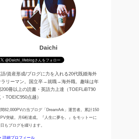
Daichi
英語/資産形成/ブログに力を入れる20代既婚海外
サラリーマン。国立卒→就職→海外職。趣味は年
200冊以上の読書・英語力上達（TOEFLiBT90
・TOEIC950点越）
間82,000PVの当ブログ「DreamArk」運営者。累計150
万PV突破。月6桁達成。『人生に夢を。』をモットーに
今日もブログを綴ります。
> 詳細プロフィール