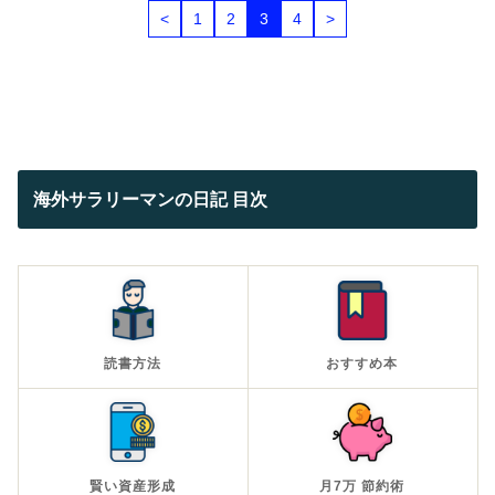
<
1
2
3
4
>
海外サラリーマンの日記 目次
読書方法
おすすめ本
賢い資産形成
月7万 節約術