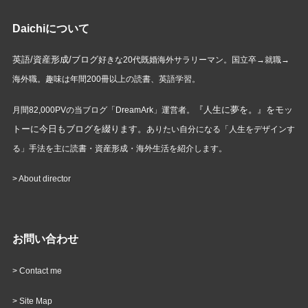
Daichiについて
英語/資産形成/ブログ
好きな20代既婚海外サラリーマン。国立卒→就職→
海外職。趣味は年間200冊以上の読書、英語学習。
『人生に夢を。』をモッ
月間82,000PVの当ブログ「DreamArk」運営者。
トーに今日もブログを綴ります。
ありたい自分になる「人生をデザインす
る」手法を主に読書・資産形成・海外生活を紹介します。
>
About director
お問い合わせ
>
Contact me
>
Site Map