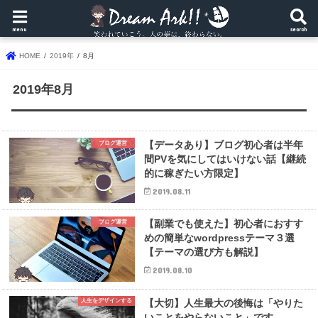
menu
search
HOME
2019年
8月
2019年8月
【データあり】ブログ初心者は半年
ブログ運営
間PVを気にしてはいけない話【継続
的に稼ぎたい方限定】
2019.08.11
【副業でも使えた】初心者におすす
ブログ運営
めの簡単なwordpressテーマ３選
【テーマの選び方も解説】
2019.08.10
【大切】人生最大の後悔は「やりた
人生をデザインする
いことをやらないこと」です