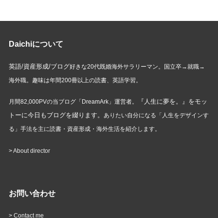
Daichiについて
英語/資産形成/ブログ
好きな20代既婚海外サラリーマン。国立卒→就職→
海外職。趣味は年間200冊以上の読書、英語学習。
『人生に夢を。』をモッ
月間82,000PVの当ブログ「DreamArk」運営者。
トーに今日もブログを綴ります。
ありたい自分になる「人生をデザインす
る」手法を主に読書・資産形成・海外生活を紹介します。
>
About director
お問い合わせ
>
Contact me