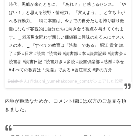
時代、黒船が来たときに、 「あれ？」と感じるセンス。 「や
ばい！」と思える視野・情報力。 「変えよう。」と立ち上が
れる行動力。 _ 特に本書は、今までの自分たちを誇り驕り傲
慢にならず客観的に自分たちに向き合う視点を与えてくれま
す。 _ 老若男女問わず新しい価値観に興味のある人にオスス
メの本。 _ 『すべての教育は「洗脳」である』 堀江 貴文 読
了 #夢 #日常 #読書 #読書録 #読書部 #本 #読書記録 #読書会 #
読書垢 #読書日記 #読書好き #多読 #読書倶楽部 #感謝 #幸せ
#すべての教育は「洗脳」である #堀江貴文 #夢の方舟
Daichi
さん(@daichi_yumehakobune_com)がシェアした投稿 –
20
内容が過激なためか、コメント欄には双方のご意見を頂
きました。