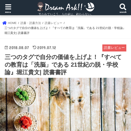
menu
search
HOME
読書・読書方法
読書レビュー
三つのタグで自分の価値を上げよ！『すべての教育は「洗脳」である 21世紀の脱・学校論』
堀江貴文| 読書書評
2018.08.07
2019.07.12
読書レビュー
三つのタグで自分の価値を上げよ！『すべて
の教育は「洗脳」である 21世紀の脱・学校
論』堀江貴文| 読書書評