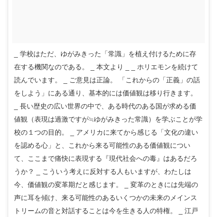
_ 学校はただ、ゆがみきった「常識」を植え付けるために存
在する機関なのである。 _ 本文より _ _ ホリエモンを続けて
読んでいます。 _ ご意見は正論。 「これからの「正義」の話
をしよう」にある通り、基本的には価値観は移り行きます。
_ 長い歴史の広い世界の中で、ある時代のある国が求める価
値観（表現は過激ですが≒ゆがみきった常識）を学ぶことが学
校の１つの目的。 _ アメリカに来てから感じる「文化の違い
を認める心」と、これから来る可能性のある価値観につい
て、ここまで痛快に表現する『現代社会への毒』はあるだろ
うか？ _ こういう考えに反対する人もいますが、わたしは
今、価値観の変革期だと感じます。 _ 変革のときには先端の
声に耳を傾け、来る可能性のあるいくつかの未来のメインス
トリームの音と対話することは今を生きる人の特権。 _ 江戸